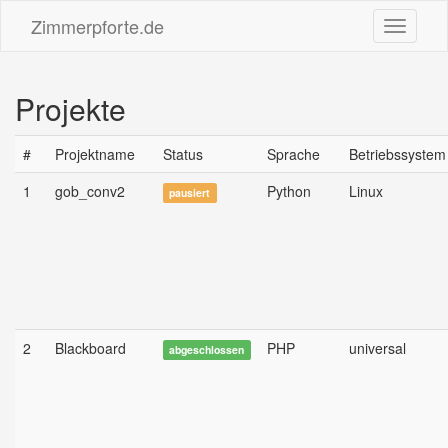
Zimmerpforte.de
Toggle
navigati
Projekte
#
Projektname
Status
Sprache
Betriebssystem
1
gob_conv2
Python
Linux
pausiert
2
Blackboard
PHP
universal
abgeschlossen