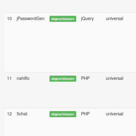
10
jPasswordGen
jQuery
universal
abgeschlossen
11
nahilfo
PHP
universal
abgeschlossen
12
5chat
PHP
universal
abgeschlossen