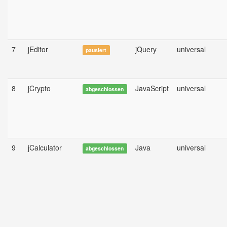
7
jEditor
jQuery
universal
pausiert
8
jCrypto
JavaScript
universal
abgeschlossen
9
jCalculator
Java
universal
abgeschlossen