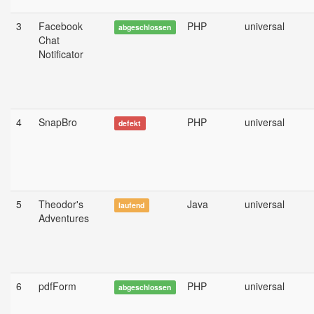
3
Facebook
PHP
universal
abgeschlossen
Chat
Notificator
4
SnapBro
PHP
universal
defekt
5
Theodor's
Java
universal
laufend
Adventures
6
pdfForm
PHP
universal
abgeschlossen